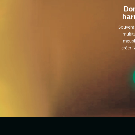
Don
har
Souvent
multit
meubl
créer l