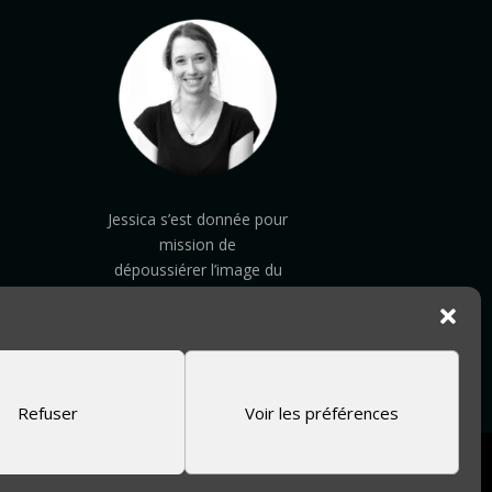
Jessica s’est donnée pour
mission de
dépoussiérer
l’image du
vitrail en réalisant des vitraux
et des ambiances sur
mesure pour l’habitat
Refuser
Voir les préférences
Réalisé par
Kreacubic