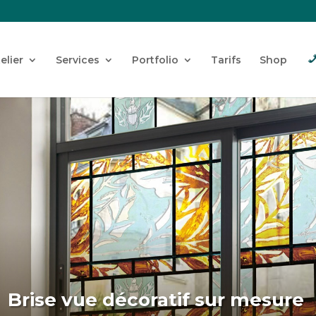
telier
Services
Portfolio
Tarifs
Shop
Brise vue décoratif sur mesure