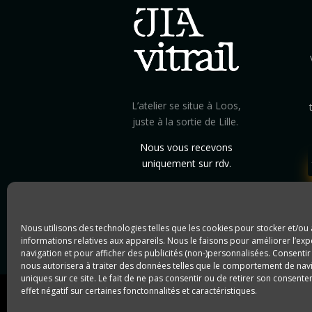
L’atelier se situe à Loos,
juste à la sortie de Lille.
Nous vous recevons
uniquement sur rdv.
4 rue Jules Ferry, 59120
Loos
Nous utilisons des technologies telles que les cookies pour stocker et/ou
informations relatives aux appareils. Nous le faisons pour améliorer l’ex
contact@jlavitrail.com
navigation et pour afficher des publicités (non-)personnalisées. Consentir
nous autorisera à traiter des données telles que le comportement de navi
uniques sur ce site. Le fait de ne pas consentir ou de retirer son consent
Mentions Légales
–
Do
effet négatif sur certaines fonctonnalités et caractéristiques.