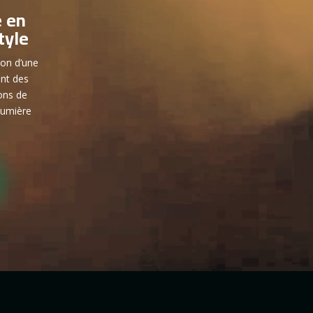
e en
tyle
ion d’une
ent des
ons de
 lumière