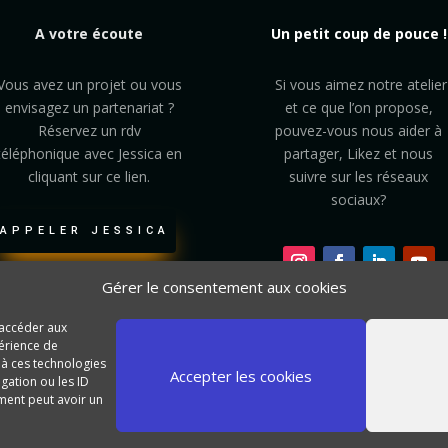
A votre écoute
Un petit coup de pouce !
Vous avez un projet ou vous
Si vous aimez notre atelier
envisagez un partenariat ?
et ce que l’on propose,
Réservez un rdv
pouvez-vous nous aider à
téléphonique avec Jessica en
partager, Likez et nous
cliquant sur ce lien.
suivre sur les réseaux
sociaux?
APPELER JESSICA
Gérer le consentement aux cookies
VISITER
LAISSER VOTRE
L'ATELIER
AVIS
 accéder aux
périence de
 à ces technologies
Accepter les cookies
gation ou les ID
ement peut avoir un
nnées Personnelles
–
Conditions Générales de Vente
– Site Internet 