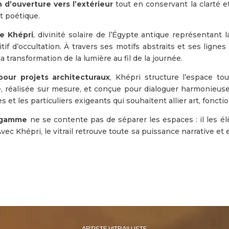
 d’ouverture vers l’extérieur
tout en conservant la clarté et 
t poétique.
e Khépri
, divinité solaire de l’Égypte antique représentant l
itif d’occultation. À travers ses motifs abstraits et ses lign
la transformation de la lumière au fil de la journée.
pour projets architecturaux
, Khépri structure l’espace to
, réalisée sur mesure, et conçue pour dialoguer harmonieus
s et les particuliers exigeants qui souhaitent allier art, fonct
e gamme
ne se contente pas de séparer les espaces : il les é
 Avec Khépri, le vitrail retrouve toute sa puissance narrative e
ARTISTE VITRAILLISTE