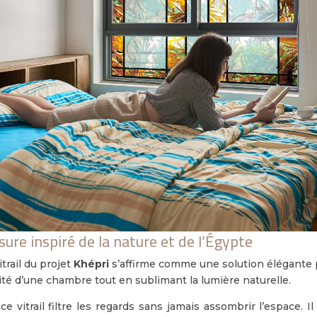
ure inspiré de la nature et de l’Égypte
itrail du projet
Khépri
s’affirme comme une solution élégante 
ité d’une chambre tout en sublimant la lumière naturelle.
ce vitrail filtre les regards sans jamais assombrir l’espace. 