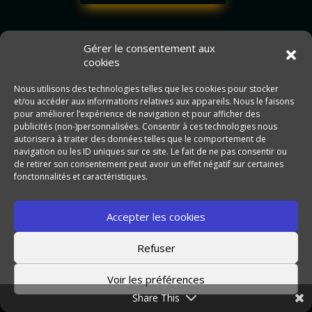
Gérer le consentement aux
cookies
Nous utilisons des technologies telles que les cookies pour stocker
et/ou accéder aux informations relatives aux appareils. Nous le faisons
pour améliorer l’expérience de navigation et pour afficher des
publicités (non-)personnalisées. Consentir à ces technologies nous
autorisera à traiter des données telles que le comportement de
navigation ou les ID uniques sur ce site. Le fait de ne pas consentir ou
de retirer son consentement peut avoir un effet négatif sur certaines
fonctonnalités et caractéristiques.
Jessica s’est donnée pour mission de dépoussiérer
l’image du
vitrail en réalisant des vitraux et des ambiances sur mesure
Accepter les cookies
pour l’habitat
Refuser
Mentions Légales
–
Données Personnelles
–
Conditions
Générales de Vente
– Site Internet Réalisé par
Kreacubic
Voir les préférences
Plus di’nfos sur le vitrail
:
https://www.infovitrail.com
Share This