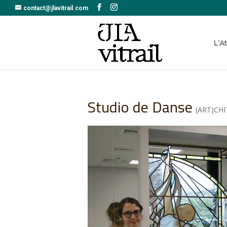
contact@jlavitrail.com
L’A
Studio de Danse
(ART)CH