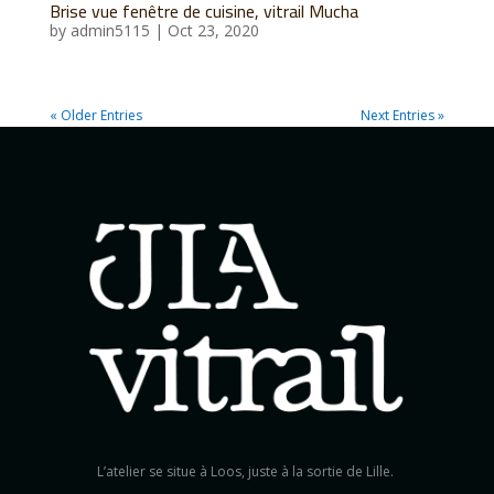
Brise vue fenêtre de cuisine, vitrail Mucha
by
admin5115
|
Oct 23, 2020
« Older Entries
Next Entries »
L’atelier se situe à Loos, juste à la sortie de Lille.